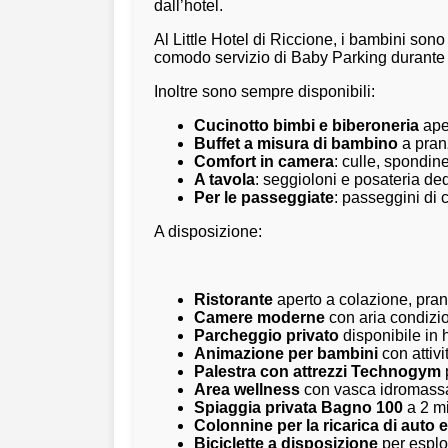
dall’hotel.
Al Little Hotel di Riccione, i bambini sono
comodo servizio di Baby Parking durante i p
Inoltre sono sempre disponibili:
Cucinotto bimbi e biberoneria
ape
Buffet a misura di bambino
a pranz
Comfort in camera
: culle, spondine
A tavola
: seggioloni e posateria dedi
Per le passeggiate
: passeggini di c
A disposizione:
Ristorante
aperto a colazione, pra
Camere moderne
con aria condizi
Parcheggio privato
disponibile in 
Animazione per bambini
con attivi
Palestra con attrezzi Technogym
Area wellness
con vasca idromassa
Spiaggia privata Bagno 100
a 2 mi
Colonnine per la ricarica di auto e
Biciclette a disposizione
per esplo