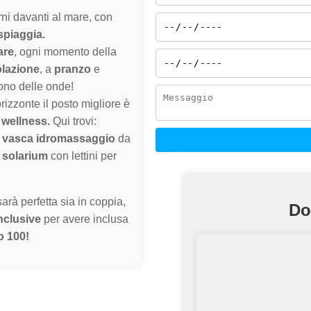
rni davanti al mare, con
spiaggia.
are
, ogni momento della
olazione
, a
pranzo
e
uono delle onde!
rizzonte il posto migliore è
 wellness.
Qui trovi:
a
vasca idromassaggio
da
n
solarium
con lettini per
sarà perfetta sia in coppia,
Do
Inclusive
per avere inclusa
o 100!