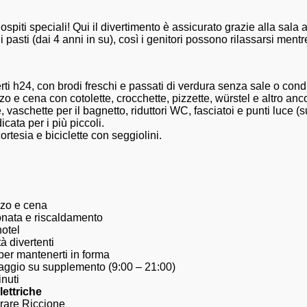
 ospiti speciali! Qui il divertimento è assicurato grazie alla sala
asti (dai 4 anni in su), così i genitori possono rilassarsi mentre
rti h24, con brodi freschi e passati di verdura senza sale o cond
o e cena con cotolette, crocchette, pizzette, würstel e altro anc
, vaschette per il bagnetto, riduttori WC, fasciatoi e punti luce (s
cata per i più piccoli.
ortesia e biciclette con seggiolini.
nzo e cena
onata e riscaldamento
hotel
tà divertenti
per mantenerti in forma
ggio su supplemento (9:00 – 21:00)
nuti
lettriche
rare Riccione