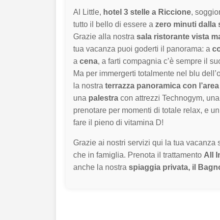
Al Little,
hotel 3 stelle a Riccione
, soggio
tutto il bello di essere a
zero minuti dalla 
Grazie alla nostra
sala ristorante vista m
tua vacanza puoi goderti il panorama: a
c
a
cena
, a farti compagnia c’è sempre il s
Ma per immergerti totalmente nel blu dell’o
la nostra
terrazza panoramica con l’area
una
palestra
con attrezzi Technogym, un
prenotare per momenti di totale relax, e u
fare il pieno di vitamina D!
Grazie ai nostri servizi qui la tua vacanza 
che in famiglia. Prenota il trattamento
All 
anche la nostra
spiaggia privata, il Bagn