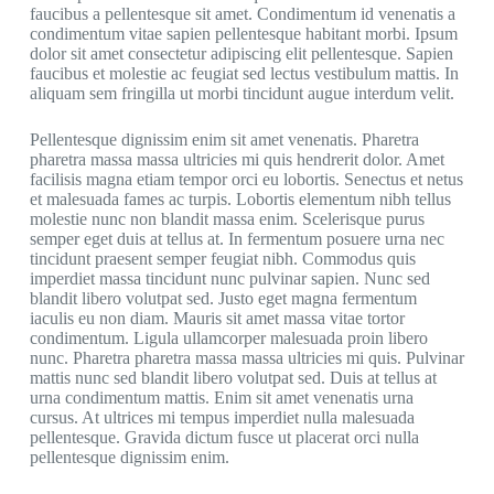
faucibus a pellentesque sit amet. Condimentum id venenatis a
condimentum vitae sapien pellentesque habitant morbi. Ipsum
dolor sit amet consectetur adipiscing elit pellentesque. Sapien
faucibus et molestie ac feugiat sed lectus vestibulum mattis. In
aliquam sem fringilla ut morbi tincidunt augue interdum velit.
Pellentesque dignissim enim sit amet venenatis. Pharetra
pharetra massa massa ultricies mi quis hendrerit dolor. Amet
facilisis magna etiam tempor orci eu lobortis. Senectus et netus
et malesuada fames ac turpis. Lobortis elementum nibh tellus
molestie nunc non blandit massa enim. Scelerisque purus
semper eget duis at tellus at. In fermentum posuere urna nec
tincidunt praesent semper feugiat nibh. Commodus quis
imperdiet massa tincidunt nunc pulvinar sapien. Nunc sed
blandit libero volutpat sed. Justo eget magna fermentum
iaculis eu non diam. Mauris sit amet massa vitae tortor
condimentum. Ligula ullamcorper malesuada proin libero
nunc. Pharetra pharetra massa massa ultricies mi quis. Pulvinar
mattis nunc sed blandit libero volutpat sed. Duis at tellus at
urna condimentum mattis. Enim sit amet venenatis urna
cursus. At ultrices mi tempus imperdiet nulla malesuada
pellentesque. Gravida dictum fusce ut placerat orci nulla
pellentesque dignissim enim.