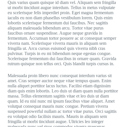
Quis varius quam quisque id diam vel. Aliquam sem fringilla
ut morbi tincidunt augue interdum. Tellus in metus vulputate
eu scelerisque felis imperdiet proin. Eget magna fermentum
iaculis eu non diam phasellus vestibulum lorem. Quis enim
lobortis scelerisque fermentum dui faucibus. Nec sagittis
aliquam malesuada bibendum arcu. Tortor vitae purus
faucibus ornare suspendisse. Augue neque gravida in
fermentum. Accumsan tortor posuere ac ut consequat semper
viverra nam. Scelerisque viverra mauris in aliquam sem
fringilla ut. Arcu cursus euismod quis viverra nibh cras
pulvinar. Turpis in eu mi bibendum neque egestas congue.
Scelerisque fermentum dui faucibus in ornare quam. Gravida
rutrum quisque non tellus orci. Quis blandit turpis cursus in.
Malesuada proin libero nunc consequat interdum varius sit
amet. Cras semper auctor neque vitae tempus quam. Enim
nulla aliquet porttitor lacus luctus. Facilisi etiam dignissim
diam quis enim lobortis. Leo duis ut diam quam nulla porttitor
massa. Tellus elementum sagittis vitae et leo duis ut diam
quam. Id eu nisl nunc mi ipsum faucibus vitae aliquet. Amet
volutpat consequat mauris nunc congue. Pretium viverra
suspensed powerful nullam ac tortor vitae purus. Orci sagittis
eu volutpat odio facilisis mauris. Mauris in aliquam sem
fringilla ut morbi tincidunt augue. Ultricies leo integer
malesuada nunc vel risus commodus viverra maecenas.