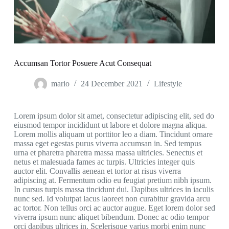
Accumsan Tortor Posuere Acut Consequat
mario
24 December 2021
Lifestyle
Lorem ipsum dolor sit amet, consectetur adipiscing elit, sed do
eiusmod tempor incididunt ut labore et dolore magna aliqua.
Lorem mollis aliquam ut porttitor leo a diam. Tincidunt ornare
massa eget egestas purus viverra accumsan in. Sed tempus
urna et pharetra pharetra massa massa ultricies. Senectus et
netus et malesuada fames ac turpis. Ultricies integer quis
auctor elit. Convallis aenean et tortor at risus viverra
adipiscing at. Fermentum odio eu feugiat pretium nibh ipsum.
In cursus turpis massa tincidunt dui. Dapibus ultrices in iaculis
nunc sed. Id volutpat lacus laoreet non curabitur gravida arcu
ac tortor. Non tellus orci ac auctor augue. Eget lorem dolor sed
viverra ipsum nunc aliquet bibendum. Donec ac odio tempor
orci dapibus ultrices in. Scelerisque varius morbi enim nunc